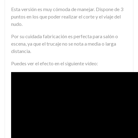
Esta versión es muy cómoda de manejar. Dispone de 3
puntos en los que poder realizar el corte y el viaje del
nudo.
Por su cuidada fabricación es perfecta para salón o
escena, ya que el trucaje no se nota a media o larga
distancia.
Puedes ver el efecto en el siguiente vídeo: