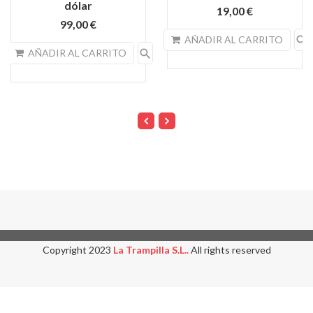
dólar
19,00 €
99,00 €
search
AÑADIR AL CARRITO
search
AÑADIR AL CARRITO
Copyright 2023
La Trampilla S.L..
All rights reserved