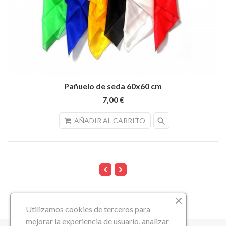
Pañuelo de seda 60x60 cm
7,00 €
search
AÑADIR AL CARRITO
Utilizamos cookies de terceros para
mejorar la experiencia de usuario, analizar