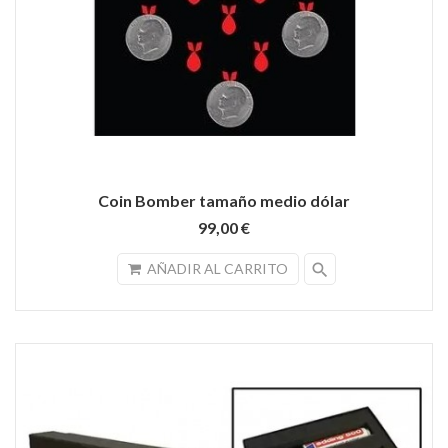
Coin Bomber tamaño medio dólar
99,00 €
search
AÑADIR AL CARRITO