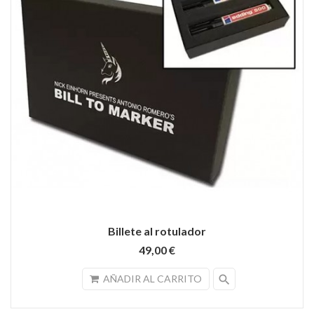
Billete al rotulador
49,00 €
search
AÑADIR AL CARRITO