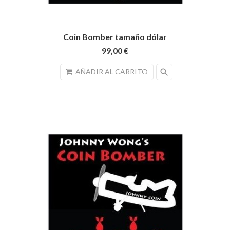
Coin Bomber tamaño dólar
99,00 €
search
AÑADIR AL CARRITO